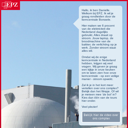
Hallo, ik ben Danielle.
Welkom bij EPZ. Ik wil je
graag rondleiden door de
kerncentrale Borssele.
Hier maken we 6 procent
van de elektriciteit die
Nederland dagelijks
gebruikt. Alles draait op
stroom. Jouw laptop, de
broodmachine van de
bakker, de verlichting op je
werk. Zonder stroom staat
alles stil.
Omdat wij de enige
kerncentrale in Nederland
hebben, krijgen wij veel
vragen. Wij geven je graag
een kijkje in onze keuken
om te laten zien hoe onze
kerncentrale - op een veilige
manier - stroom opwekt.
Zal ik je in het kort meer
vertellen over ons complex?
Bekijk dan het filmpje. Of wil
je meteen mee ‘de bol’ in?
Kies dan één van de tours
hier onder.
Veel plezier!
Bekijk hier de video over
ons complex